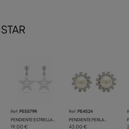
USTAR
Ref:
PE5579R
Ref:
PE4524
PENDIENTE ESTRELLA
PENDIENTE PERLA
DOBLE RODIO
BORDE CZ
19,00 €
43,00 €