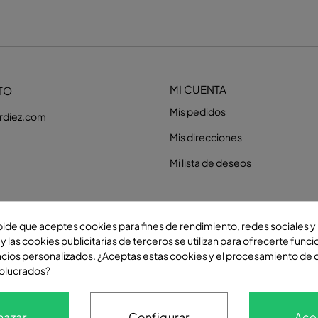
MI CUENTA
TO
Mis pedidos
erdiez.com
Mis direcciones
Mi lista de deseos
 pide que aceptes cookies para fines de rendimiento, redes sociales y 
y las cookies publicitarias de terceros se utilizan para ofrecerte func
ncios personalizados. ¿Aceptas estas cookies y el procesamiento de 
volucrados?
hazar
Configurar
Ace