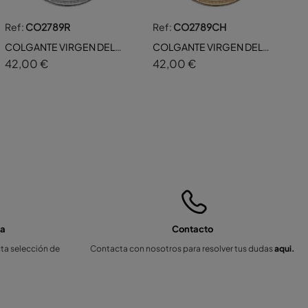
Ref:
CO2789R
Ref:
CO2789CH
COLGANTE VIRGEN DEL
COLGANTE VIRGEN DEL
PILAR NACAR 18,5MM
PILAR NACAR 18,5MM
42,00 €
42,00 €
da
Contacto
cta selección de
Contacta con nosotros para resolver tus dudas
aqui.