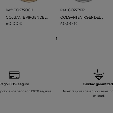
Ref:
CO2790CH
Ref:
CO2790R
COLGANTE VIRGEN DEL
COLGANTE VIRGEN DEL
PILAR NACAR 25MM
PILAR NACAR 25MM
60,00 €
60,00 €
1
Pago 100% seguro
Calidad garantiza
opciones de pago son 100% seguras.
Nuestras joyas pasan por una estri
calidad.