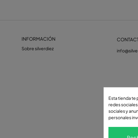
INFORMACIÓN
CONTAC
Sobre silverdiez
info@silv
Esta tienda te
redes sociales 
sociales y anu
personales in
Síguenos en
Rec